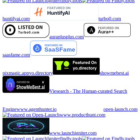
findly.tools
huntifyai.com
turbo0.com
auraplusplus.com
saasfame.com
pixmagic.app
yo.directory
showmebest.ai
Viesearch - The Human-curated Search
Engine
www.agenthunter.io
open-launch.com
www.producthunt.com
www.launchigniter.com
findly.tools