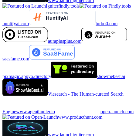
www.launchigniter.com
findly.tools
huntifyai.com
turbo0.com
auraplusplus.com
saasfame.com
pixmagic.app
yo.directory
showmebest.ai
Viesearch - The Human-curated Search
Engine
www.agenthunter.io
open-launch.com
www.producthunt.com
www.launchigniter.com