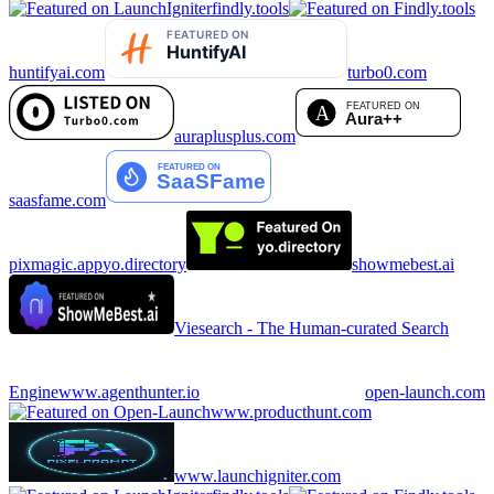
findly.tools
huntifyai.com
turbo0.com
auraplusplus.com
saasfame.com
pixmagic.app
yo.directory
showmebest.ai
Viesearch - The Human-curated Search
Engine
www.agenthunter.io
open-launch.com
www.producthunt.com
www.launchigniter.com