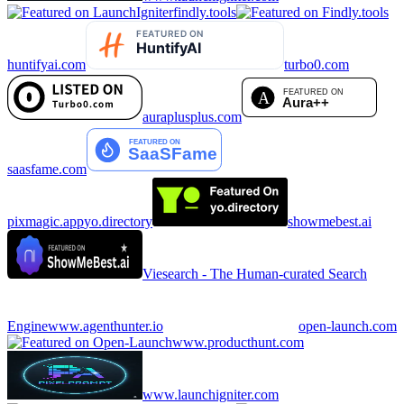
findly.tools
huntifyai.com
turbo0.com
auraplusplus.com
saasfame.com
pixmagic.app
yo.directory
showmebest.ai
Viesearch - The Human-curated Search
Engine
www.agenthunter.io
open-launch.com
www.producthunt.com
www.launchigniter.com