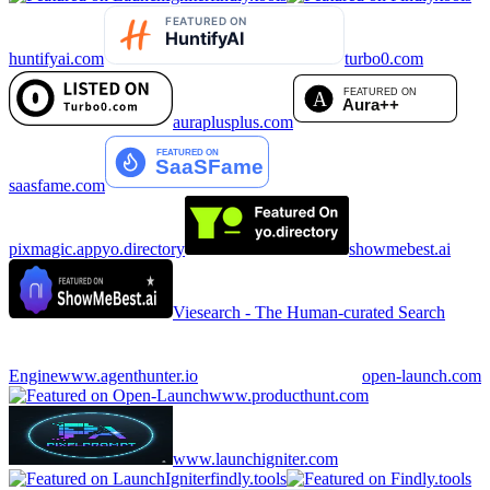
huntifyai.com
turbo0.com
auraplusplus.com
saasfame.com
pixmagic.app
yo.directory
showmebest.ai
Viesearch - The Human-curated Search
Engine
www.agenthunter.io
open-launch.com
www.producthunt.com
www.launchigniter.com
findly.tools