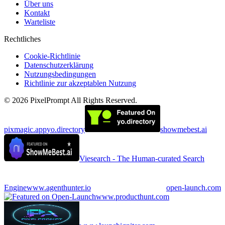
Über uns
Kontakt
Warteliste
Rechtliches
Cookie-Richtlinie
Datenschutzerklärung
Nutzungsbedingungen
Richtlinie zur akzeptablen Nutzung
©
2026
PixelPrompt
All Rights Reserved.
pixmagic.app
yo.directory
showmebest.ai
Viesearch - The Human-curated Search
Engine
www.agenthunter.io
open-launch.com
www.producthunt.com