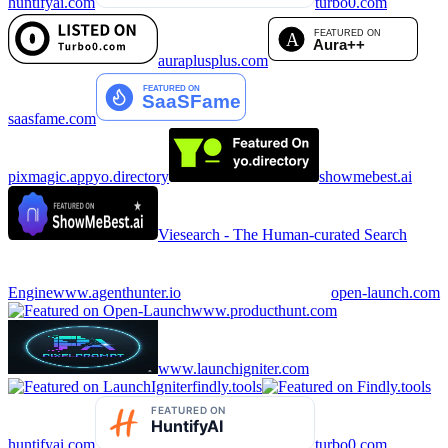
huntifyai.com
turbo0.com
auraplusplus.com
saasfame.com
pixmagic.app
yo.directory
showmebest.ai
Viesearch - The Human-curated Search
Engine
www.agenthunter.io
open-launch.com
www.producthunt.com
www.launchigniter.com
findly.tools
huntifyai.com
turbo0.com