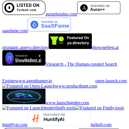
auraplusplus.com
saasfame.com
pixmagic.app
yo.directory
showmebest.ai
Viesearch - The Human-curated Search
Engine
www.agenthunter.io
open-launch.com
www.producthunt.com
www.launchigniter.com
findly.tools
huntifyai.com
turbo0.com