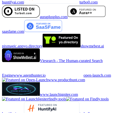
huntifyai.com
turbo0.com
auraplusplus.com
saasfame.com
pixmagic.app
yo.directory
showmebest.ai
Viesearch - The Human-curated Search
Engine
www.agenthunter.io
open-launch.com
www.producthunt.com
www.launchigniter.com
findly.tools