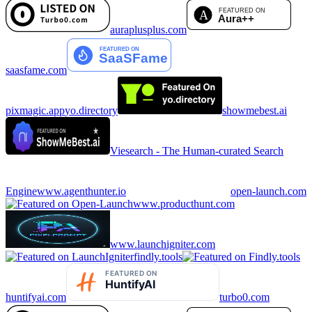
auraplusplus.com
saasfame.com
pixmagic.app
yo.directory
showmebest.ai
Viesearch - The Human-curated Search
Engine
www.agenthunter.io
open-launch.com
www.producthunt.com
www.launchigniter.com
findly.tools
huntifyai.com
turbo0.com