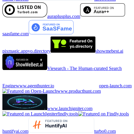
auraplusplus.com
saasfame.com
pixmagic.app
yo.directory
showmebest.ai
Viesearch - The Human-curated Search
Engine
www.agenthunter.io
open-launch.com
www.producthunt.com
www.launchigniter.com
findly.tools
huntifyai.com
turbo0.com