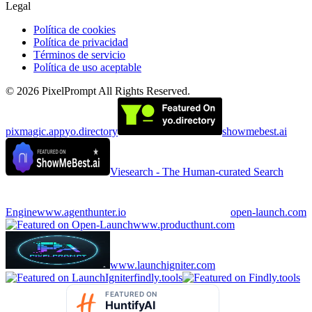
Legal
Política de cookies
Política de privacidad
Términos de servicio
Política de uso aceptable
©
2026
PixelPrompt
All Rights Reserved.
pixmagic.app
yo.directory
showmebest.ai
Viesearch - The Human-curated Search
Engine
www.agenthunter.io
open-launch.com
www.producthunt.com
www.launchigniter.com
findly.tools